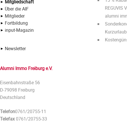
15 % Rabat
Mitgliedschaft
REGUVIS Ve
Über die AIF
Mitglieder
alumni imm
Fortbildung
Sonderkond
input-Magazin
Kurzurlaub 
Kostengünst
Newsletter
Alumni Immo Freiburg e.V.
Eisenbahnstraße 56
D-79098 Freiburg
Deutschland
Telefon
0761/20755-11
Telefax
0761/20755-33