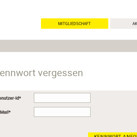
MITGLIEDSCHAFT
A
ennwort vergessen
enutzer-Id
*
-Mail
*
KENNWORT ANFO