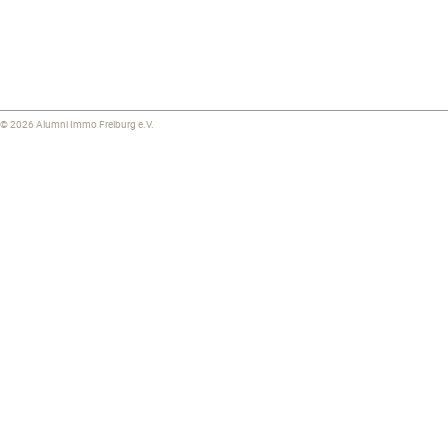
© 2026 Alumni Immo Freiburg e.V.