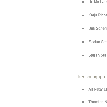
Dr. Michael
Katja Richt
Dirk Sche
Florian Sc
Stefan Sta
Rechnungsprüf
Alf Peter E
Thorsten N