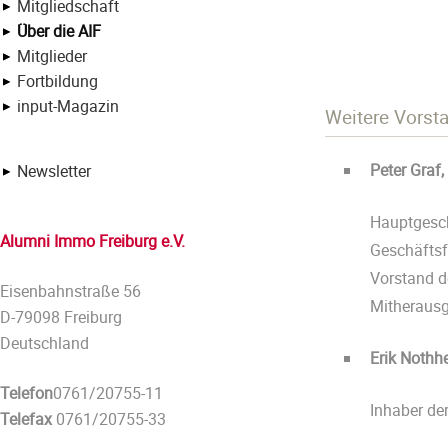
Mitgliedschaft
Über die AIF
Mitglieder
Fortbildung
input-Magazin
Weitere Vorst
Peter Graf,
Newsletter
Hauptgesc
Alumni Immo Freiburg e.V.
Geschäftsf
Vorstand d
Eisenbahnstraße 56
Mitherausg
D-79098 Freiburg
Deutschland
Erik Nothhe
Telefon
0761/20755-11
Inhaber de
Telefax
0761/20755-33